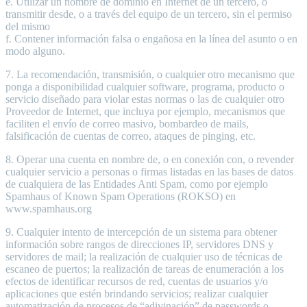
e. Utilizar un nombre de dominio en Internet de un tercero, o
transmitir desde, o a través del equipo de un tercero, sin el permiso
del mismo
f. Contener información falsa o engañosa en la línea del asunto o en
modo alguno.
7. La recomendación, transmisión, o cualquier otro mecanismo que
ponga a disponibilidad cualquier software, programa, producto o
servicio diseñado para violar estas normas o las de cualquier otro
Proveedor de Internet, que incluya por ejemplo, mecanismos que
faciliten el envío de correo masivo, bombardeo de mails,
falsificación de cuentas de correo, ataques de pinging, etc.
8. Operar una cuenta en nombre de, o en conexión con, o revender
cualquier servicio a personas o firmas listadas en las bases de datos
de cualquiera de las Entidades Anti Spam, como por ejemplo
Spamhaus of Known Spam Operations (ROKSO) en
www.spamhaus.org
9. Cualquier intento de intercepción de un sistema para obtener
información sobre rangos de direcciones IP, servidores DNS y
servidores de mail; la realización de cualquier uso de técnicas de
escaneo de puertos; la realización de tareas de enumeración a los
efectos de identificar recursos de red, cuentas de usuarios y/o
aplicaciones que estén brindando servicios; realizar cualquier
automatización de procesos de “adivinación” de passwords o