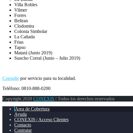
Villa Robles
Vilmer
Forres
Beltran
Clodomira
Colonia Simbolar
La Cañada
Frias
Tapso
Matará (Junio 2019)
Suncho Corral (Junio – Julio 2019)
Consulte
por servicio para su localidad.
Teléfono: 0810-888-0200
Copyright 2020
CONEXIS
| Todos los derechos reservados
Area de Cobertura
Ayuda
CONEXIS | Acceso Clientes
Contacto
Contratar